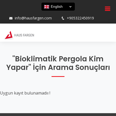
English
info@hausfargen.com
+905322450919
"Bioklimatik Pergola Kim
Yapar" İçin Arama Sonuçları
Uygun kayıt bulunamadıı !