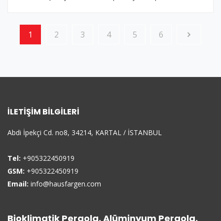
1
2
3
4
5
6
İLETIŞIM BILGILERI
Abdi İpekçi Cd. no8, 34214, KARTAL / İSTANBUL
Tel:
+905322450919
GSM:
+905322450919
Email:
info@hausfargen.com
Bioklimatik Pergola, Alüminyum Pergola,