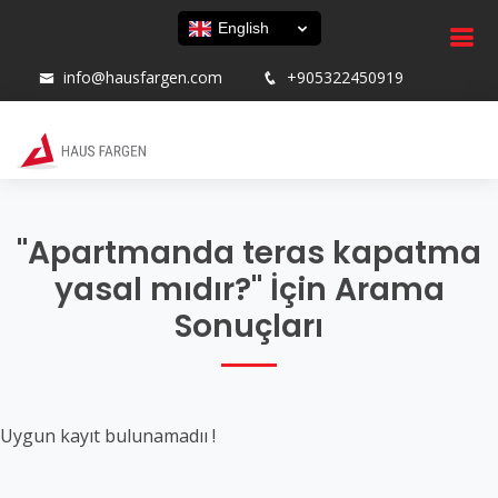
English
info@hausfargen.com
+905322450919
"Apartmanda teras kapatma
yasal mıdır?" İçin Arama
Sonuçları
Uygun kayıt bulunamadıı !