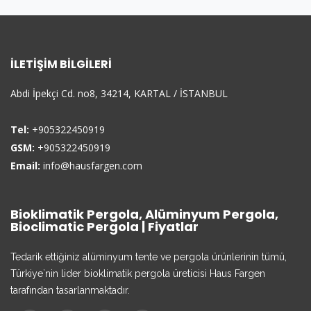
İLETIŞIM BILGILERI
Abdi İpekçi Cd. no8, 34214, KARTAL / İSTANBUL
Tel:
+905322450919
GSM:
+905322450919
Email:
info@hausfargen.com
Bioklimatik Pergola, Alüminyum Pergola,
Bioclimatic Pergola | Fiyatlar
Tedarik ettiğiniz alüminyum tente ve pergola ürünlerinin tümü,
Türkiye`nin lider bioklimatik pergola üreticisi Haus Fargen
tarafından tasarlanmaktadır.