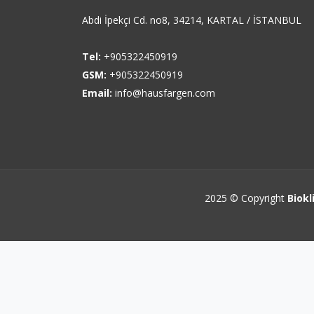
Abdi İpekçi Cd. no8, 34214, KARTAL / İSTANBUL
Tel:
+905322450919
GSM:
+905322450919
Email:
info@hausfargen.com
2025 © Copyright
Biokl