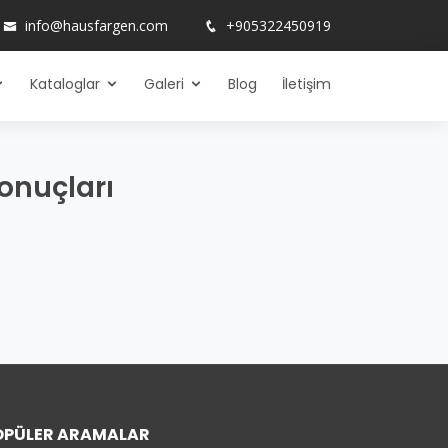
info@hausfargen.com
+905322450919
Kataloglar
Galeri
Blog
İletişim
Sonuçları
OPÜLER ARAMALAR