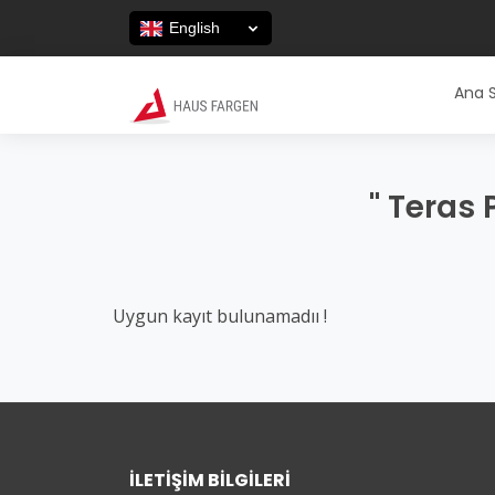
English
Ana 
" Teras 
Uygun kayıt bulunamadıı !
İLETIŞIM BILGILERI