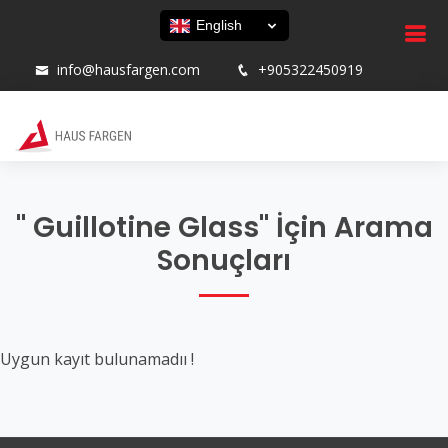
English
info@hausfargen.com
+905322450919
" Guillotine Glass" İçin Arama
Sonuçları
Uygun kayıt bulunamadıı !