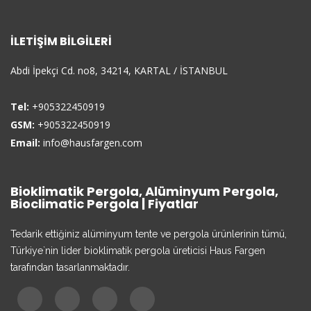
İLETIŞIM BILGILERI
Abdi İpekçi Cd. no8, 34214, KARTAL / İSTANBUL
Tel:
+905322450919
GSM:
+905322450919
Email:
info@hausfargen.com
Bioklimatik Pergola, Alüminyum Pergola,
Bioclimatic Pergola | Fiyatlar
Tedarik ettiğiniz alüminyum tente ve pergola ürünlerinin tümü,
Türkiye`nin lider bioklimatik pergola üreticisi Haus Fargen
tarafından tasarlanmaktadır.