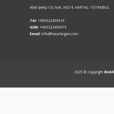
Abdi İpekçi Cd. no8, 34214, KARTAL / İSTANBUL
Tel:
+905322450919
GSM:
+905322450919
Email:
info@hausfargen.com
2025 © Copyright
Biokl