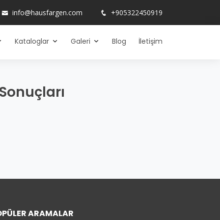
info@hausfargen.com
+905322450919
Kataloglar
Galeri
Blog
İletişim
a Sonuçları
OPÜLER ARAMALAR