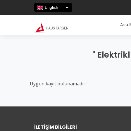
English
Ana 
" Elektrik
Uygun kayıt bulunamadıı !
İLETIŞIM BILGILERI